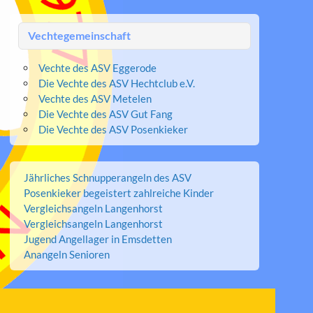
Vechtegemeinschaft
Vechte des ASV Eggerode
Die Vechte des ASV Hechtclub e.V.
Vechte des ASV Metelen
Die Vechte des ASV Gut Fang
Die Vechte des ASV Posenkieker
Jährliches Schnupperangeln des ASV
Posenkieker begeistert zahlreiche Kinder
Vergleichsangeln Langenhorst
Vergleichsangeln Langenhorst
Jugend Angellager in Emsdetten
Anangeln Senioren